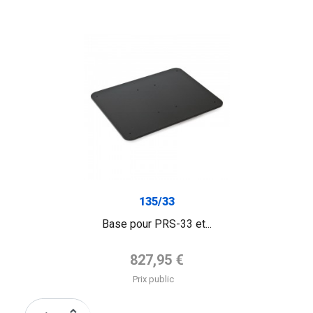
135/33
Base pour PRS-33 et...
Prix de base
827,95 €
Prix public
keyboard_arrow_up