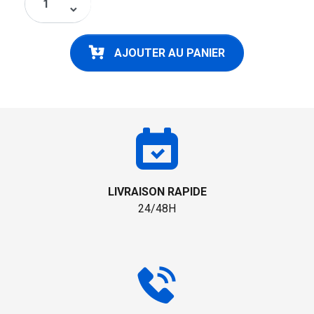
keyboard_arrow_down
AJOUTER AU PANIER
LIVRAISON RAPIDE
24/48H