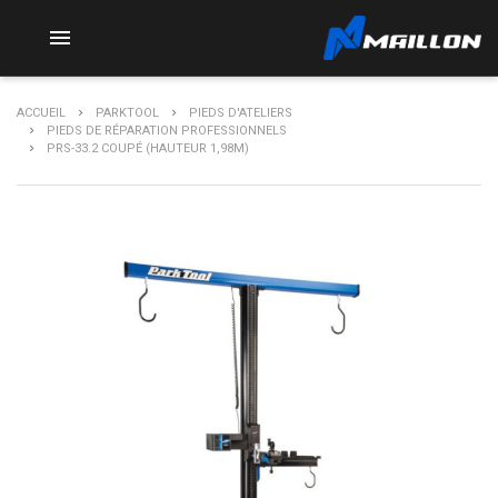

ACCUEIL
PARKTOOL
PIEDS D'ATELIERS
PIEDS DE RÉPARATION PROFESSIONNELS
PRS-33.2 COUPÉ (HAUTEUR 1,98M)