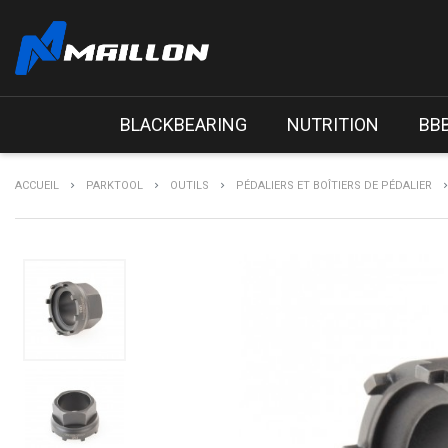
BLACKBEARING
NUTRITION
BB
ACCUEIL
PARKTOOL
OUTILS
PÉDALIERS ET BOÎTIERS DE PÉDALIER