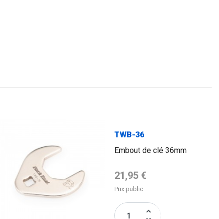
TWB-36
Embout de clé 36mm
Prix de base
21,95 €
Prix public
keyboard_arrow_up