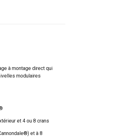
cage à montage direct qui
nivelles modulaires
A®
érieur et 4 ou 8 crans
Cannondale®) et à 8