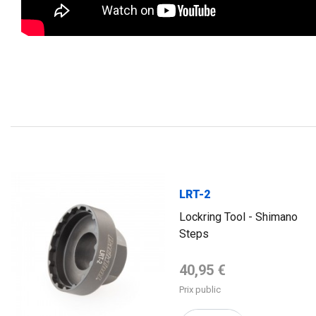
LRT-2
Lockring Tool - Shimano
Steps
Prix de base
40,95 €
Prix public