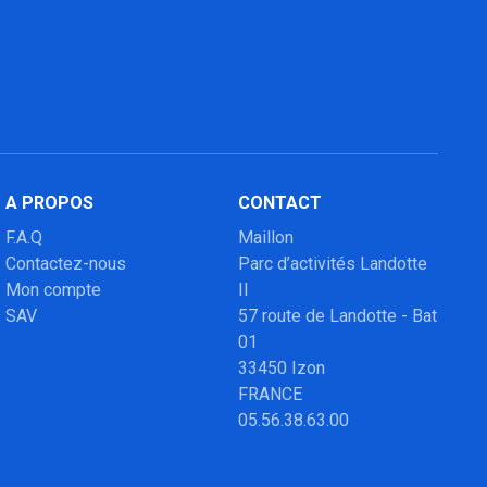
A PROPOS
CONTACT
F.A.Q
Maillon
Contactez-nous
Parc d’activités Landotte
Mon compte
II
SAV
57 route de Landotte - Bat
01
33450 Izon
FRANCE
05.56.38.63.00