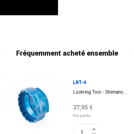
Fréquemment acheté ensemble
LRT-4
Lockring Tool - Shimano...
Prix de base
37,95 €
Prix public
keyboard_arrow_up