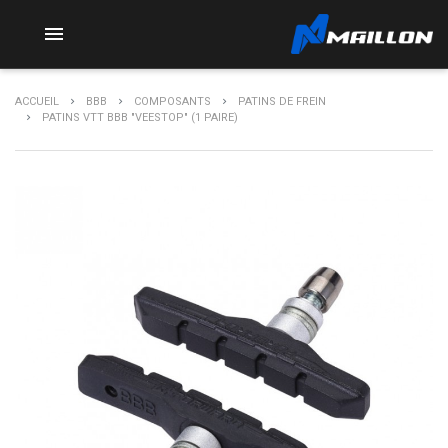

ACCUEIL
BBB
COMPOSANTS
PATINS DE FREIN
PATINS VTT BBB "VEESTOP" (1 PAIRE)