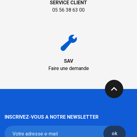
SERVICE CLIENT
05 56 38 63 00
SAV
Faire une demande
expand_less
INSCRIVEZ-VOUS A NOTRE NEWSLETTER
ok