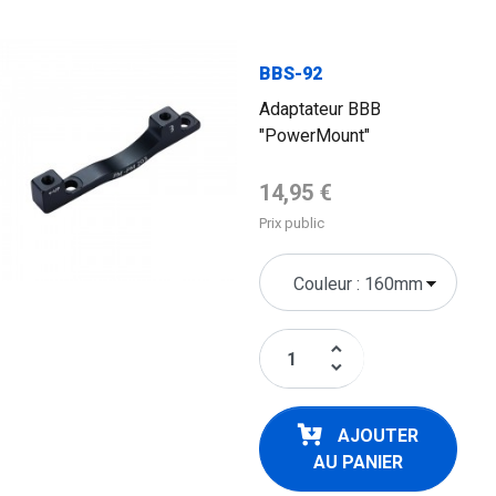
BBS-92
Adaptateur BBB
"PowerMount"
Prix de base
14,95 €
Prix public
keyboard_arrow_up
keyboard_arrow_down
AJOUTER
AU PANIER