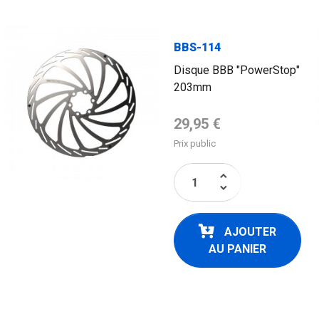
BBS-114
Disque BBB "PowerStop"
203mm
Prix de base
29,95 €
Prix public
keyboard_arrow_up
keyboard_arrow_down
AJOUTER
AU PANIER