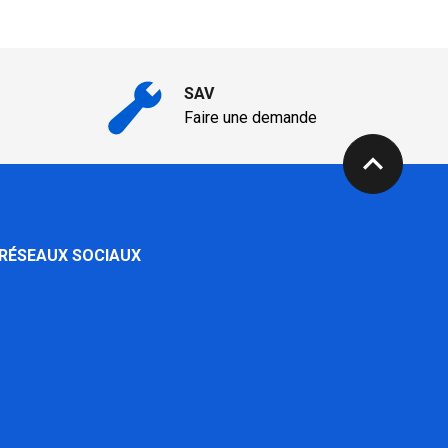
SAV
Faire une demande
expand_less
 RÉSEAUX SOCIAUX