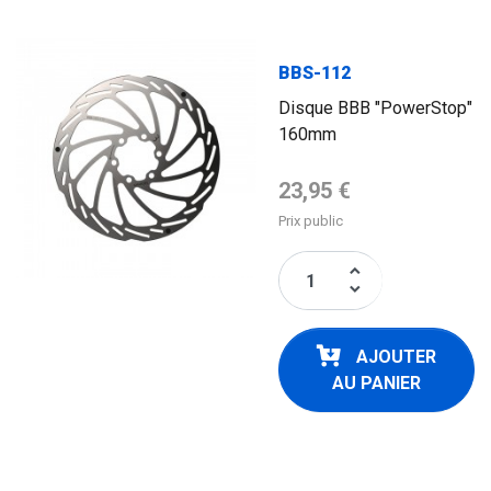
BBS-112
Disque BBB "PowerStop"
160mm
Prix de base
23,95 €
Prix public
keyboard_arrow_up
keyboard_arrow_down
AJOUTER
AU PANIER