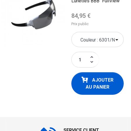
Lunettes BBB "FullView"
Prix de base
84,95 €
Prix public
keyboard_arrow_up
keyboard_arrow_down
AJOUTER
AU PANIER
SERVICE CLIENT