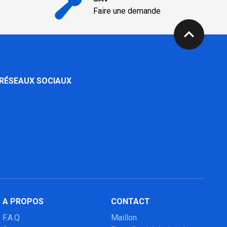
Faire une demande
expand_less
 RÉSEAUX SOCIAUX
A PROPOS
CONTACT
F.A.Q
Maillon