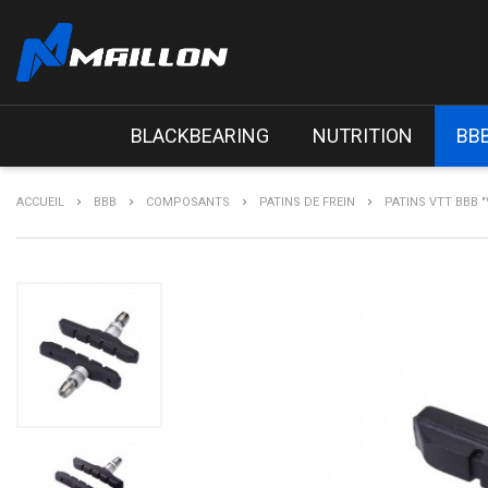
BLACKBEARING
NUTRITION
BB
ACCUEIL
BBB
COMPOSANTS
PATINS DE FREIN
PATINS VTT BBB "