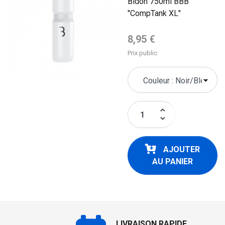
Bidon 750ml BBB
"CompTank XL"
Prix de base
8,95 €
Prix public
keyboard_arrow_up
keyboard_arrow_down
AJOUTER
AU PANIER
LIVRAISON RAPIDE