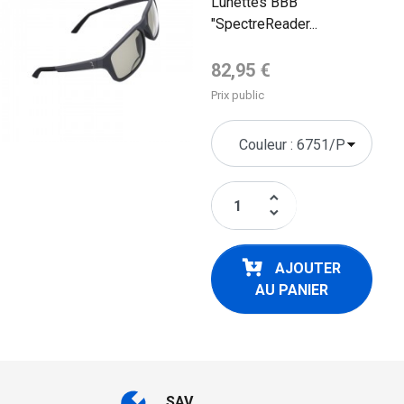
Lunettes BBB
"SpectreReader...
Prix de base
82,95 €
Prix public
keyboard_arrow_up
keyboard_arrow_down
AJOUTER
AU PANIER
SAV