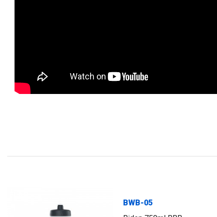
FLAG
BWB-05