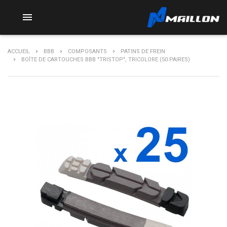

ACCUEIL
BBB
COMPOSANTS
PATINS DE FREIN
BOÎTE DE CARTOUCHES BBB "TRISTOP", TRICOLORE (50 PAIRES)