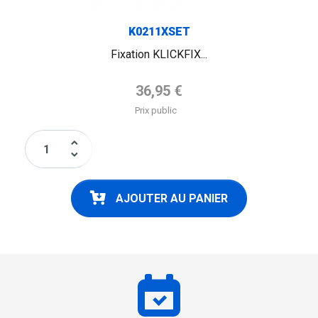
K0211XSET
Fixation KLICKFIX...
Prix de base
36,95 €
Prix public
keyboard_arrow_up
keyboard_arrow_down
AJOUTER AU PANIER