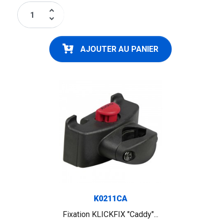
keyboard_arrow_up
keyboard_arrow_down
AJOUTER AU PANIER
FLAG
K0211CA
Fixation KLICKFIX "Caddy"...