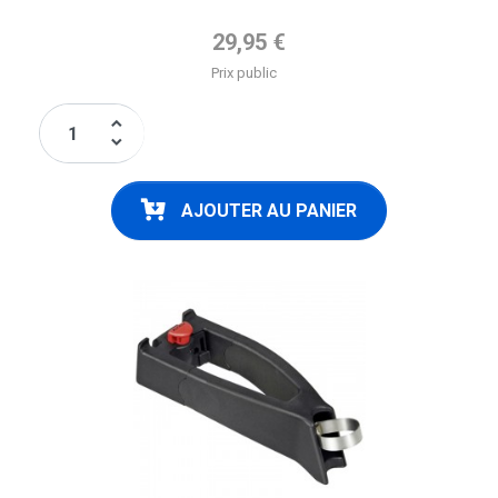
Prix de base
29,95 €
Prix public
keyboard_arrow_up
keyboard_arrow_down
AJOUTER AU PANIER