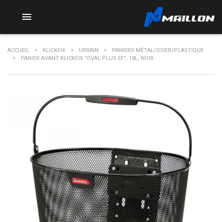

ACCUEIL
KLICKFIX
URBAIN
PANIERS MÉTAL/OSIER/PLASTIQUE
PANIER AVANT KLICKFIX "OVAL PLUS EF", 18L, NOIR