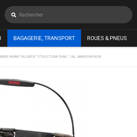
B
BAGAGERIE, TRANSPORT
ROUES & PNEUS
ANIER AVANT KLICKFIX "STRUCTURA OVAL", 16L, MARRON/NOIR