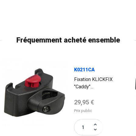
Fréquemment acheté ensemble
FLAG
K0211CA
Fixation KLICKFIX
"Caddy"...
Prix de base
29,95 €
Prix public
keyboard_arrow_up
keyboard_arrow_down