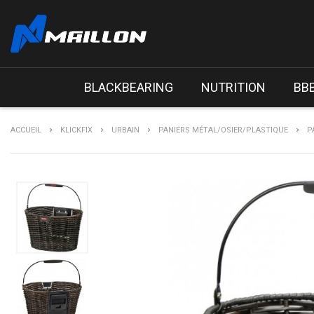
BLACKBEARING
NUTRITION
BB
ACCUEIL
KLICKFIX
URBAIN
PANIERS MÉTAL/OSIER/PLASTIQUE
P