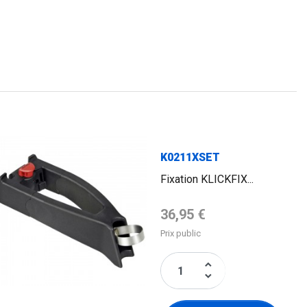
K0211XSET
Fixation KLICKFIX...
Prix de base
36,95 €
Prix public
keyboard_arrow_up
keyboard_arrow_down