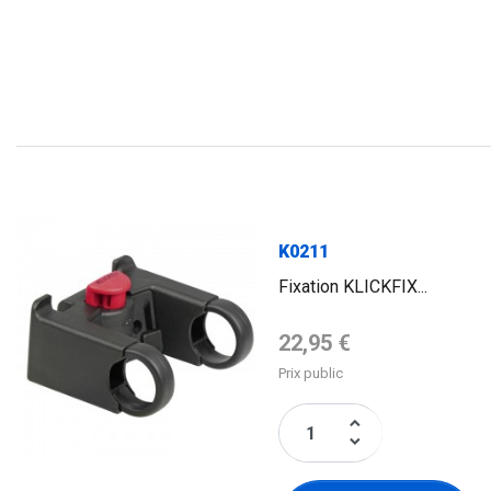
FLAG
K0211
Fixation KLICKFIX...
Prix de base
22,95 €
Prix public
keyboard_arrow_up
keyboard_arrow_down