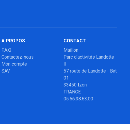
A PROPOS
CONTACT
F.A.Q
Maillon
Contactez-nous
Parc d’activités Landotte
Mon compte
II
SAV
57 route de Landotte - Bat
01
33450 Izon
FRANCE
05.56.38.63.00