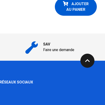
AJOUTER
AU PANIER
SAV
Faire une demande
expand_less
 RÉSEAUX SOCIAUX