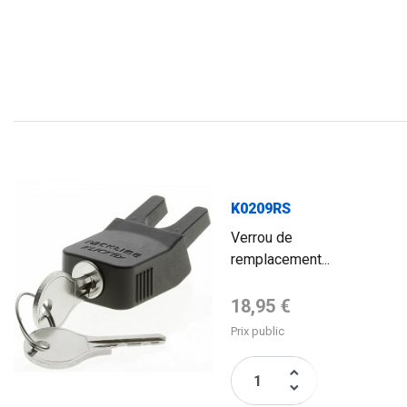
K0209RS
Verrou de
remplacement...
Prix de base
18,95 €
Prix public
keyboard_arrow_up
keyboard_arrow_down