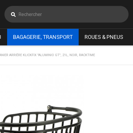
B
BAGAGERIE, TRANSPORT
ROUES & PNEUS
ANIER ARRIÈRE KLICKFIX "ALUMINIO GT", 21L, NOIR, RACKTIME