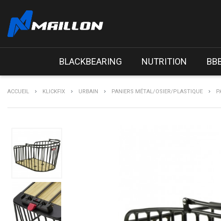
BLACKBEARING
NUTRITION
BB
ACCUEIL
KLICKFIX
URBAIN
PANIERS MÉTAL/OSIER/PLASTIQUE
P