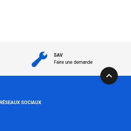
SAV
Faire une demande
expand_less
 RÉSEAUX SOCIAUX