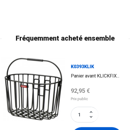
Fréquemment acheté ensemble
K0393KLIK
Panier avant KLICKFIX...
Prix de base
92,95 €
Prix public
keyboard_arrow_up
keyboard_arrow_down