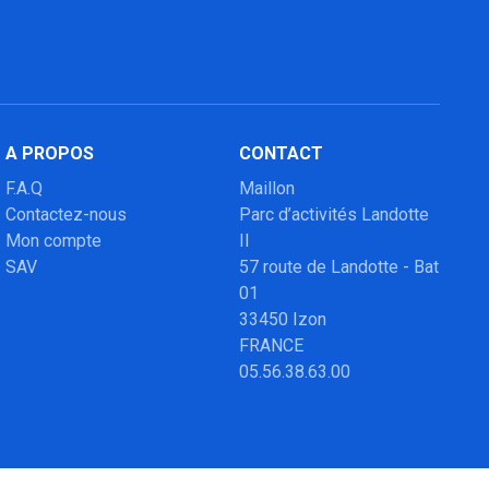
A PROPOS
CONTACT
F.A.Q
Maillon
Contactez-nous
Parc d’activités Landotte
Mon compte
II
SAV
57 route de Landotte - Bat
01
33450 Izon
FRANCE
05.56.38.63.00