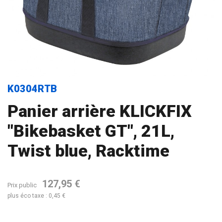
K0304RTB
Panier arrière KLICKFIX
"Bikebasket GT", 21L,
Twist blue, Racktime
127,95 €
Prix public
plus éco taxe : 0,45 €