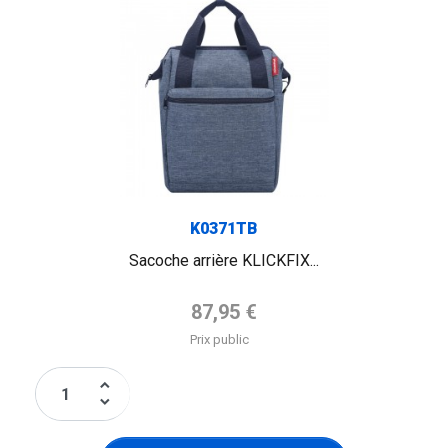
K0371TB
Sacoche arrière KLICKFIX...
Prix de base
87,95 €
Prix public
keyboard_arrow_up
keyboard_arrow_down