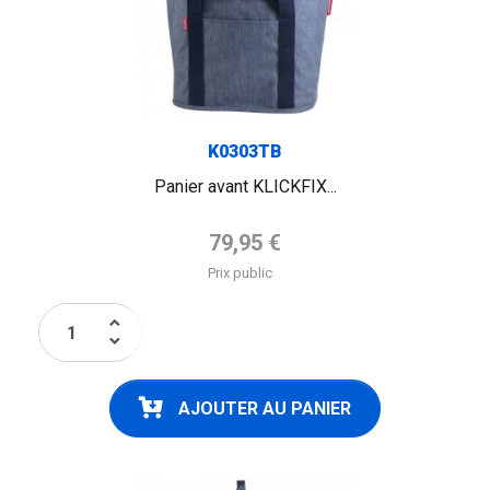
K0303TB
Panier avant KLICKFIX...
Prix de base
79,95 €
Prix public
keyboard_arrow_up
keyboard_arrow_down
AJOUTER AU PANIER