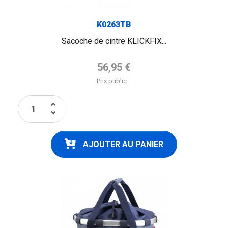
K0263TB
Sacoche de cintre KLICKFIX...
Prix de base
56,95 €
Prix public
keyboard_arrow_up
keyboard_arrow_down
AJOUTER AU PANIER