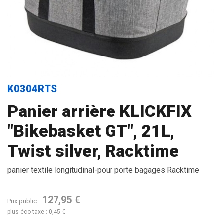
K0304RTS
Panier arrière KLICKFIX
"Bikebasket GT", 21L,
Twist silver, Racktime
panier textile longitudinal-pour porte bagages Racktime
127,95 €
Prix public
plus éco taxe : 0,45 €