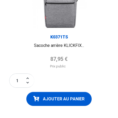
K0371TS
Sacoche arrière KLICKFIX...
Prix de base
87,95 €
Prix public
keyboard_arrow_up
keyboard_arrow_down
AJOUTER AU PANIER