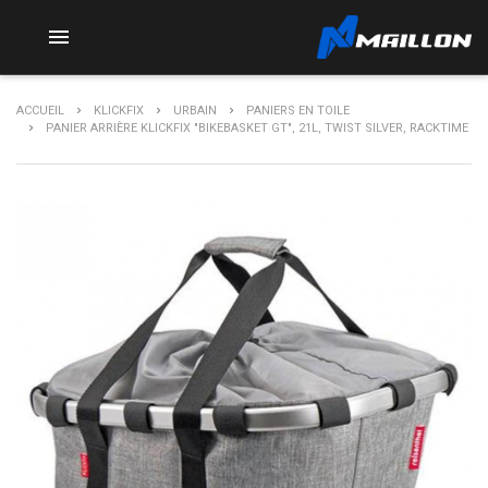

ACCUEIL
KLICKFIX
URBAIN
PANIERS EN TOILE
PANIER ARRIÈRE KLICKFIX "BIKEBASKET GT", 21L, TWIST SILVER, RACKTIME