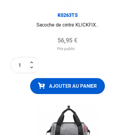
K0263TS
Sacoche de cintre KLICKFIX...
Prix de base
56,95 €
Prix public
keyboard_arrow_up
keyboard_arrow_down
AJOUTER AU PANIER