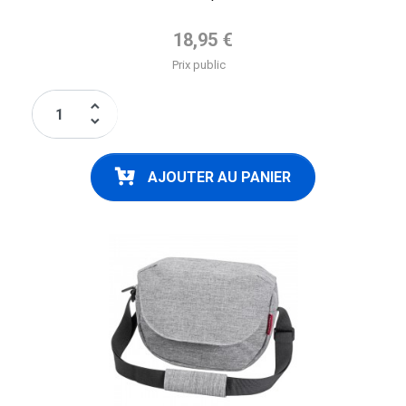
Prix de base
18,95 €
Prix public
keyboard_arrow_up
keyboard_arrow_down
AJOUTER AU PANIER