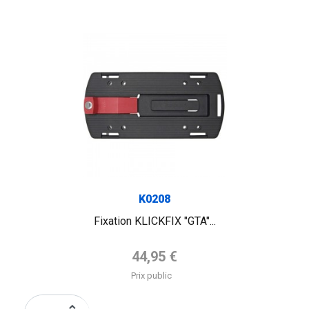
K0208
Fixation KLICKFIX "GTA"...
Prix de base
44,95 €
Prix public
keyboard_arrow_up