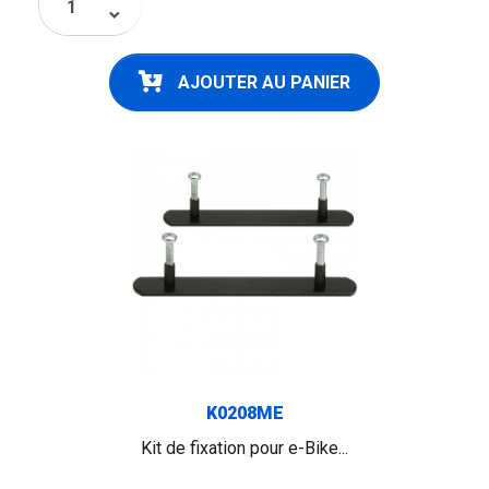
keyboard_arrow_down
AJOUTER AU PANIER
K0208ME
Kit de fixation pour e-Bike...