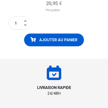
Prix de base
20,95 €
Prix public
keyboard_arrow_up
keyboard_arrow_down
AJOUTER AU PANIER
LIVRAISON RAPIDE
24/48H