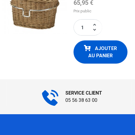
Prix de base
65,95 €
Prix public
keyboard_arrow_up
keyboard_arrow_down
AJOUTER
AU PANIER
SERVICE CLIENT
05 56 38 63 00