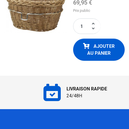
Prix de base
69,95 €
Prix public
keyboard_arrow_up
keyboard_arrow_down
AJOUTER
AU PANIER
LIVRAISON RAPIDE
24/48H