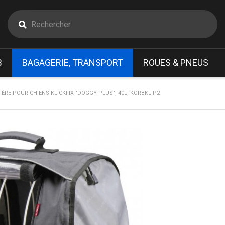
B
BAGAGERIE, TRANSPORT
ROUES & PNEUS
IÈRE POUR CHIENS KLICKFIX "DOGGY PLUS", 40L, KORBKLIP2