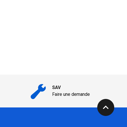
SAV
Faire une demande
expand_less