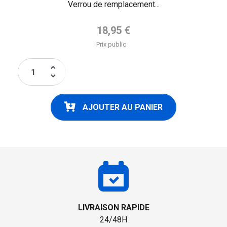
Verrou de remplacement...
Prix de base
18,95 €
Prix public
keyboard_arrow_up
keyboard_arrow_down
AJOUTER AU PANIER
LIVRAISON RAPIDE
24/48H