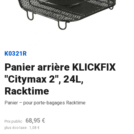
K0321R
Panier arrière KLICKFIX
"Citymax 2", 24L,
Racktime
Panier – pour porte-bagages Racktime
68,95 €
Prix public
plus éco taxe : 1,08 €