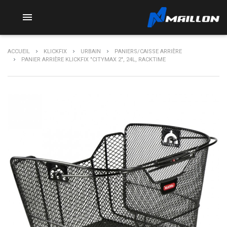

ACCUEIL
KLICKFIX
URBAIN
PANIERS/CAISSE ARRIÈRE
PANIER ARRIÈRE KLICKFIX "CITYMAX 2", 24L, RACKTIME