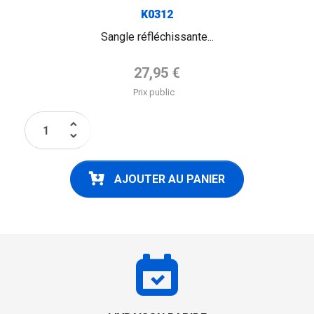
K0312
Sangle réfléchissante...
Prix de base
27,95 €
Prix public
keyboard_arrow_up
keyboard_arrow_down
AJOUTER AU PANIER