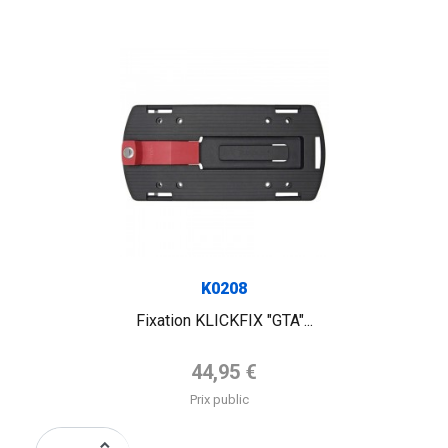
K0208
Fixation KLICKFIX "GTA"...
Prix de base
44,95 €
Prix public
keyboard_arrow_up