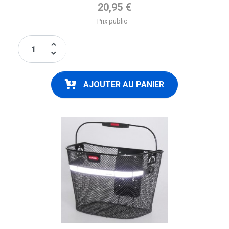
Prix de base
20,95 €
Prix public
keyboard_arrow_up
keyboard_arrow_down
AJOUTER AU PANIER