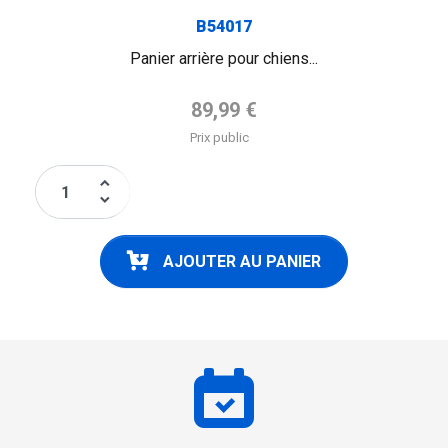
B54017
Panier arrière pour chiens...
Prix de base
89,99 €
Prix public
keyboard_arrow_up
keyboard_arrow_down
AJOUTER AU PANIER