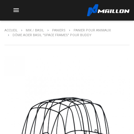

ACCUEIL
MIK / BASIL
PANIERS
PANIER POUR ANIMAUX
DÔME ACIER BASIL "SPACE FRAMES" POUR BUDDY