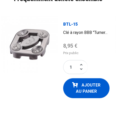
FLAG
BTL-15
Clé à rayon BBB "Turner...
Prix de base
8,95 €
Prix public
keyboard_arrow_up
keyboard_arrow_down
AJOUTER
AU PANIER