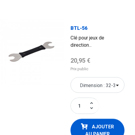
FLAG
BTL-56
Clé pour jeux de
direction...
Prix de base
20,95 €
Prix public
keyboard_arrow_up
keyboard_arrow_down
AJOUTER
AU PANIER