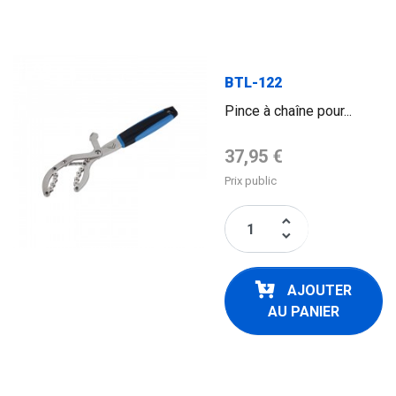
FLAG
BTL-122
Pince à chaîne pour...
Prix de base
37,95 €
Prix public
keyboard_arrow_up
keyboard_arrow_down
AJOUTER
AU PANIER