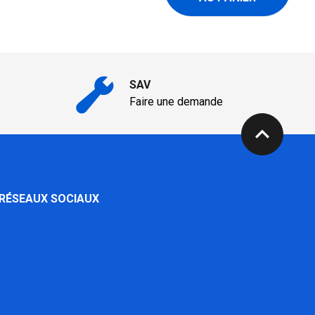
SAV
Faire une demande
expand_less
 RÉSEAUX SOCIAUX