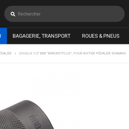
B
BAGAGERIE, TRANSPORT
ROUES & PNEUS
ÉDALIER
DOUILLE 1/2" BBB "BRACKETPLUG", POUR BOITIER PÉDALIER SHIMANO