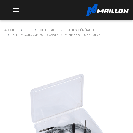

ACCUEIL
BBB
OUTILLAGE
OUTILS GÉNÉRAUX
KIT DE GUIDAGE POUR CABLE INTERNE BBB "TUBEGUIDE"