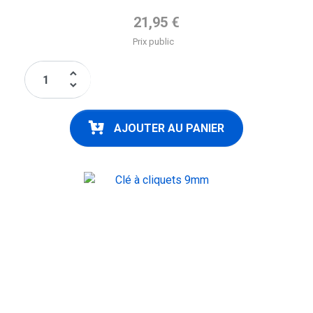
Prix de base
21,95 €
Prix public
keyboard_arrow_up
keyboard_arrow_down
AJOUTER AU PANIER