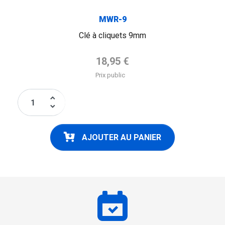
MWR-9
Clé à cliquets 9mm
Prix de base
18,95 €
Prix public
keyboard_arrow_up
keyboard_arrow_down
AJOUTER AU PANIER