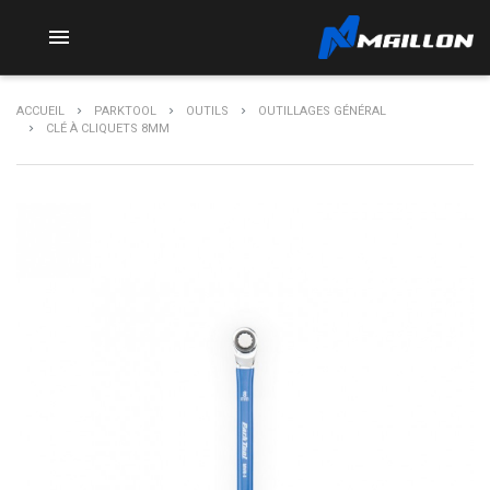

ACCUEIL
PARKTOOL
OUTILS
OUTILLAGES GÉNÉRAL
CLÉ À CLIQUETS 8MM