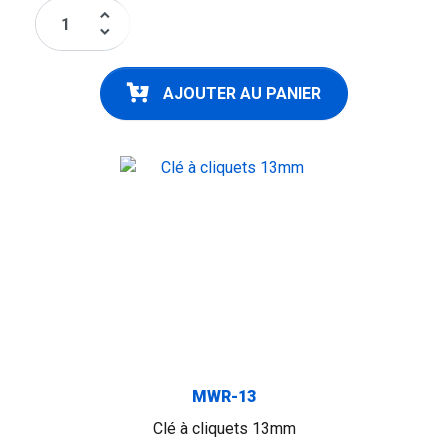
keyboard_arrow_up
keyboard_arrow_down
AJOUTER AU PANIER
MWR-13
Clé à cliquets 13mm