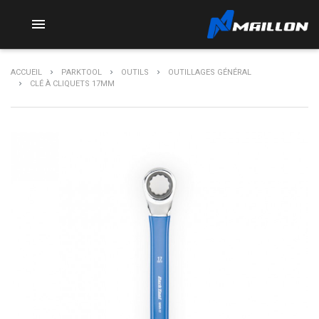

ACCUEIL
PARKTOOL
OUTILS
OUTILLAGES GÉNÉRAL
CLÉ À CLIQUETS 17MM