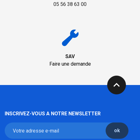
05 56 38 63 00
SAV
Faire une demande
expand_less
INSCRIVEZ-VOUS A NOTRE NEWSLETTER
ok