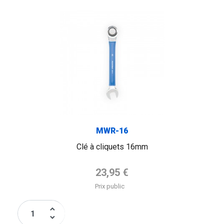
MWR-16
Clé à cliquets 16mm
Prix de base
23,95 €
Prix public
keyboard_arrow_up
keyboard_arrow_down