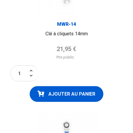
MWR-14
Clé à cliquets 14mm
Prix de base
21,95 €
Prix public
keyboard_arrow_up
keyboard_arrow_down
AJOUTER AU PANIER