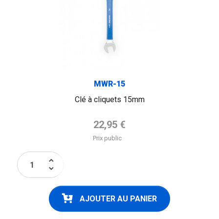
MWR-15
Clé à cliquets 15mm
Prix de base
22,95 €
Prix public
keyboard_arrow_up
keyboard_arrow_down
AJOUTER AU PANIER