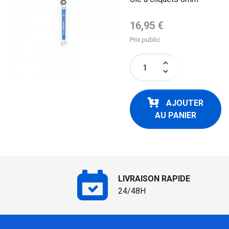
Prix de base
16,95 €
Prix public
keyboard_arrow_up
keyboard_arrow_down
AJOUTER
AU PANIER
LIVRAISON RAPIDE
24/48H