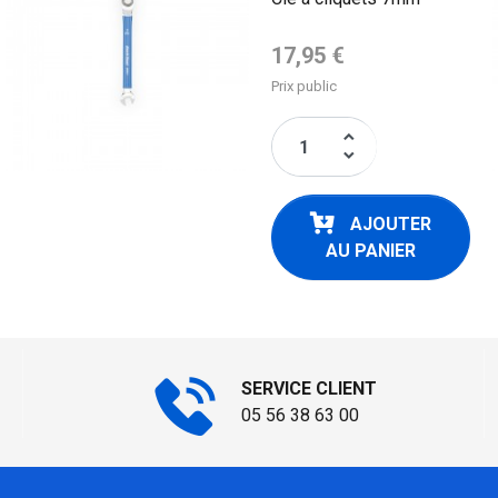
Prix de base
17,95 €
Prix public
keyboard_arrow_up
keyboard_arrow_down
AJOUTER
AU PANIER
SERVICE CLIENT
05 56 38 63 00