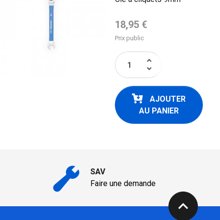
Prix de base
18,95 €
Prix public
keyboard_arrow_up
keyboard_arrow_down
AJOUTER
AU PANIER
SAV
Faire une demande
expand_less