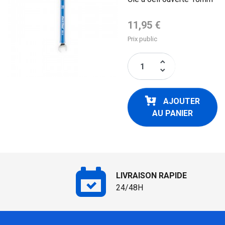
Prix de base
11,95 €
Prix public
keyboard_arrow_up
keyboard_arrow_down
AJOUTER
AU PANIER
LIVRAISON RAPIDE
24/48H