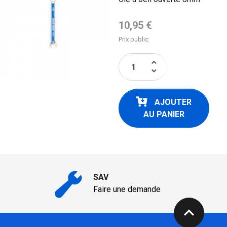
Prix de base
10,95 €
Prix public
keyboard_arrow_up
keyboard_arrow_down
AJOUTER
AU PANIER
SAV
Faire une demande
expand_less