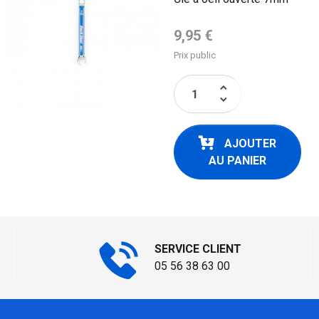
Prix de base
9,95 €
Prix public
keyboard_arrow_up
keyboard_arrow_down
AJOUTER
AU PANIER
SERVICE CLIENT
05 56 38 63 00