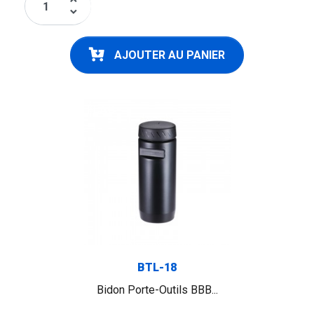
keyboard_arrow_up
keyboard_arrow_down
AJOUTER AU PANIER
FLAG
BTL-18
Bidon Porte-Outils BBB...