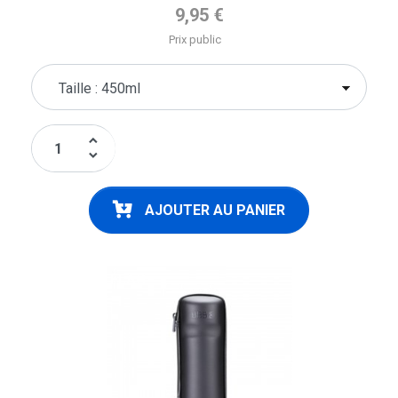
Prix de base
9,95 €
Prix public
keyboard_arrow_up
keyboard_arrow_down
AJOUTER AU PANIER
FLAG