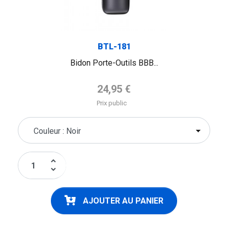
BTL-181
Bidon Porte-Outils BBB...
Prix de base
24,95 €
Prix public
keyboard_arrow_up
keyboard_arrow_down
AJOUTER AU PANIER