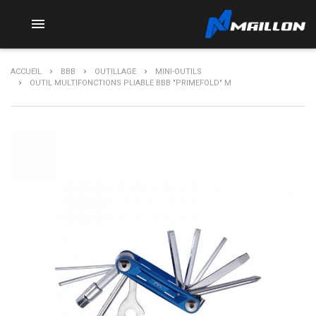

ACCUEIL
BBB
OUTILLAGE
MINI-OUTILS
OUTIL MULTIFONCTIONS PLIABLE BBB "PRIMEFOLD" M