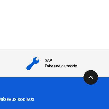
SAV
Faire une demande
expand_less
 RÉSEAUX SOCIAUX