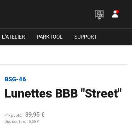
L'ATELIER
PARKTOOL
SUPPORT
BSG-46
Lunettes BBB "Street"
39,95 €
Prix public
plus éco taxe : 0,00 €