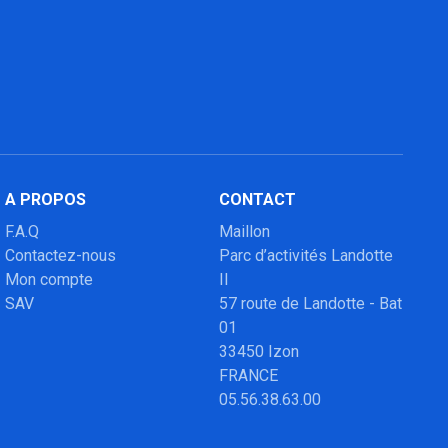
A PROPOS
CONTACT
F.A.Q
Maillon
Contactez-nous
Parc d’activités Landotte
Mon compte
II
SAV
57 route de Landotte - Bat
01
33450 Izon
FRANCE
05.56.38.63.00