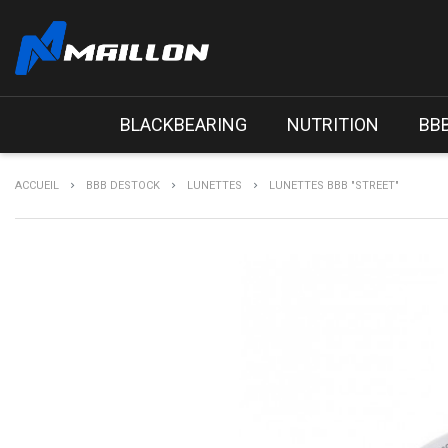
BLACKBEARING
NUTRITION
BB
ACCUEIL
BBB DESTOCK
LUNETTES
LUNETTES BBB "STREET"