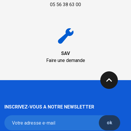
05 56 38 63 00
SAV
Faire une demande
expand_less
INSCRIVEZ-VOUS A NOTRE NEWSLETTER
ok