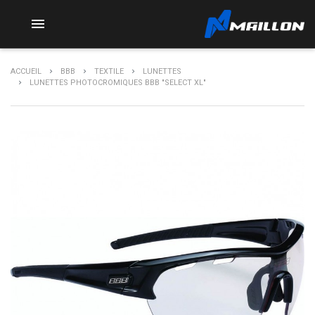

ACCUEIL
BBB
TEXTILE
LUNETTES
LUNETTES PHOTOCROMIQUES BBB "SELECT XL"