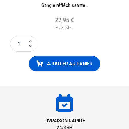
Sangle réfléchissante...
Prix de base
27,95 €
Prix public
keyboard_arrow_up
keyboard_arrow_down
AJOUTER AU PANIER
LIVRAISON RAPIDE
24/48H