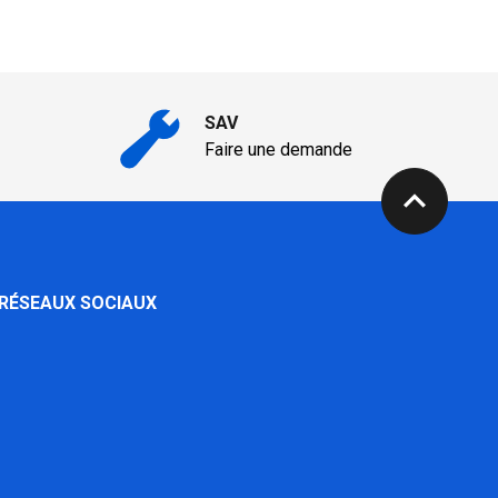
SAV
Faire une demande
expand_less
 RÉSEAUX SOCIAUX