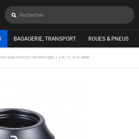
B
BAGAGERIE, TRANSPORT
ROUES & PNEUS
ION SEMI-INTÉGRÉ TAPERED BBB, 1.1/8-1.5", 41-51.8MM