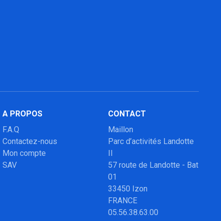
A PROPOS
CONTACT
F.A.Q
Maillon
Contactez-nous
Parc d’activités Landotte
Mon compte
II
SAV
57 route de Landotte - Bat
01
33450 Izon
FRANCE
05.56.38.63.00