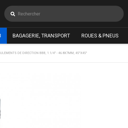
B
BAGAGERIE, TRANSPORT
ROUES & PNEUS
ULEMENTS DE DIRECTION BBB, 1.1/4" - 46.8X7MM, 45°X45°