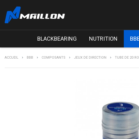
BLACKBEARING
NUTRITION
BB
ACCUEIL
BBB
COMPOSANTS
JEUX DE DIRECTION
TUBE DE 20 RO