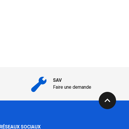
SAV
Faire une demande
expand_less
 RÉSEAUX SOCIAUX