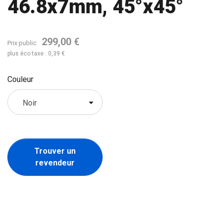
46.8x7mm, 45°x45°
299,00 €
Prix public
plus éco taxe : 0,39 €
Couleur
Trouver un
revendeur