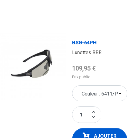
FLAG
BSG-64PH
Lunettes BBB...
Prix de base
109,95 €
Prix public
keyboard_arrow_up
keyboard_arrow_down
AJOUTER