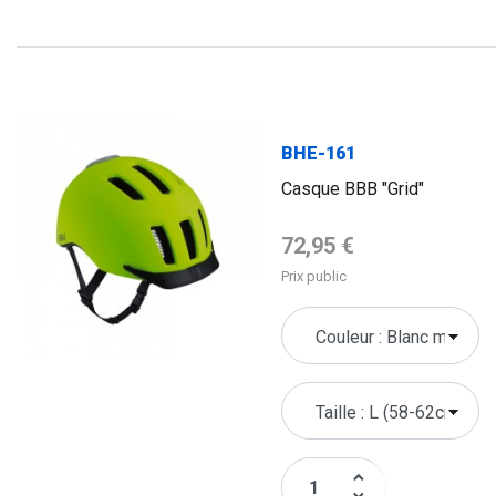
FLAG
BHE-161
Casque BBB "Grid"
Prix de base
72,95 €
Prix public
keyboard_arrow_up