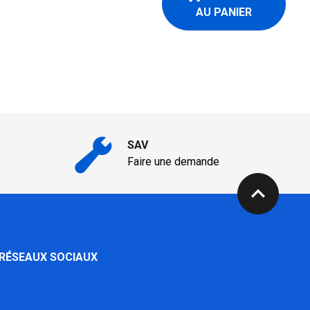
AU PANIER
SAV
Faire une demande
expand_less
 RÉSEAUX SOCIAUX