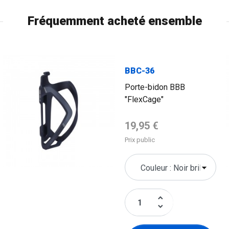
Fréquemment acheté ensemble
FLAG
BBC-36
Porte-bidon BBB
"FlexCage"
Prix de base
19,95 €
Prix public
keyboard_arrow_up
keyboard_arrow_down