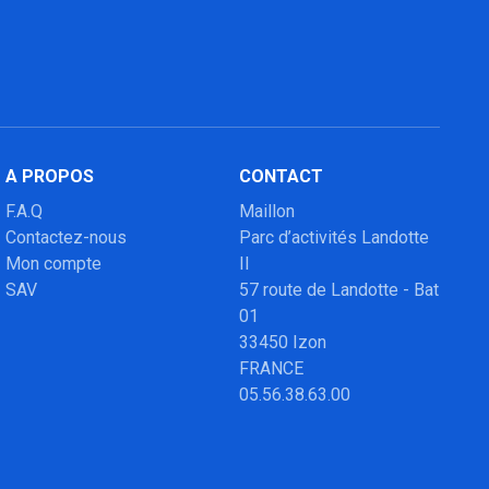
A PROPOS
CONTACT
F.A.Q
Maillon
Contactez-nous
Parc d’activités Landotte
Mon compte
II
SAV
57 route de Landotte - Bat
01
33450 Izon
FRANCE
05.56.38.63.00