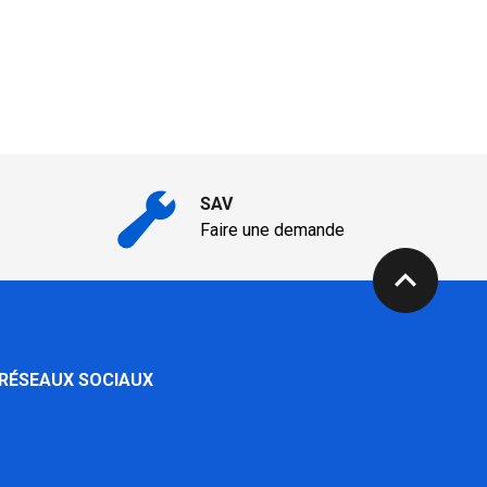
SAV
Faire une demande
expand_less
 RÉSEAUX SOCIAUX