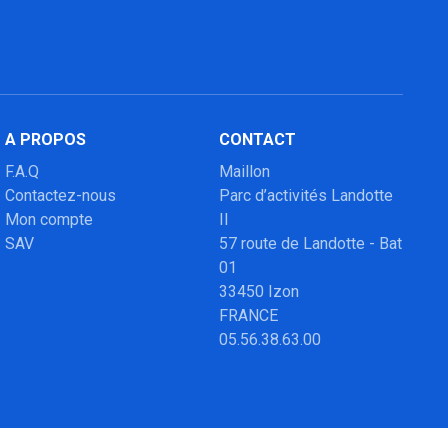
A PROPOS
CONTACT
F.A.Q
Maillon
Contactez-nous
Parc d’activités Landotte
Mon compte
II
SAV
57 route de Landotte - Bat
01
33450 Izon
FRANCE
05.56.38.63.00