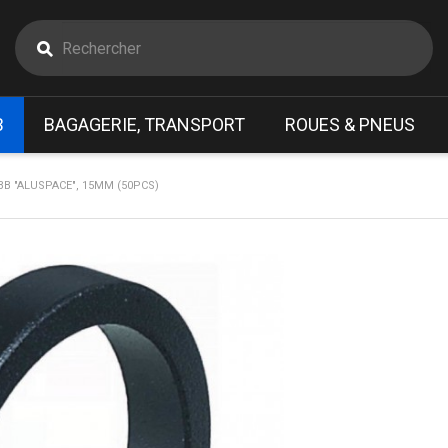
B
BAGAGERIE, TRANSPORT
ROUES & PNEUS
BB "ALUSPACE", 15MM (50PCS)