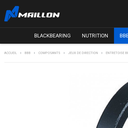
BLACKBEARING
NUTRITION
BB
ACCUEIL
BBB
COMPOSANTS
JEUX DE DIRECTION
ENTRETOISE B