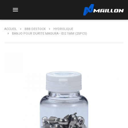

ACCUEIL
BBB DESTOCK
HYDROLIQUE
BANJO POUR DURITE MAGURA - ID2.1MM (25PCS)