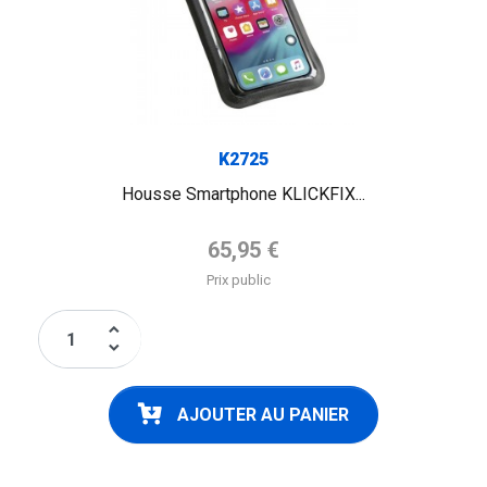
K2725
Housse Smartphone KLICKFIX...
Prix de base
65,95 €
Prix public
keyboard_arrow_up
keyboard_arrow_down
AJOUTER AU PANIER