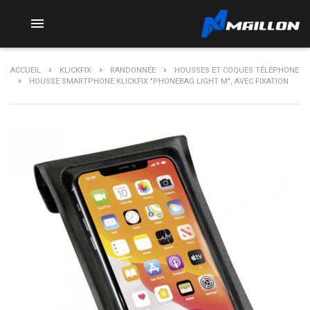

ACCUEIL
KLICKFIX
RANDONNÉE
HOUSSES ET COQUES TÉLÉPHONE
HOUSSE SMARTPHONE KLICKFIX "PHONEBAG LIGHT M", AVEC FIXATION