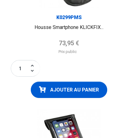
K0299PMS
Housse Smartphone KLICKFIX...
Prix de base
73,95 €
Prix public
keyboard_arrow_up
keyboard_arrow_down
AJOUTER AU PANIER
FLAG