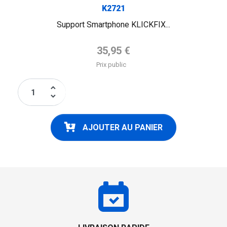
K2721
Support Smartphone KLICKFIX...
Prix de base
35,95 €
Prix public
keyboard_arrow_up
keyboard_arrow_down
AJOUTER AU PANIER