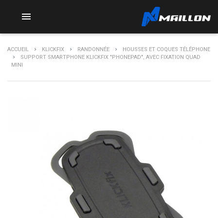

ACCUEIL
KLICKFIX
RANDONNÉE
HOUSSES ET COQUES TÉLÉPHONE
SUPPORT SMARTPHONE KLICKFIX "PHONEPAD", AVEC FIXATION QUAD
MINI