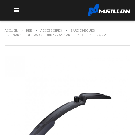

ACCUEIL
BBB
ACCESSOIRES
GARDES-BOUES
GARDE-BOUE AVANT BBB "GRANDPROTECT XL", VTT, 28/29''