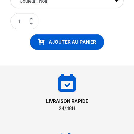
keyboard_arrow_up
keyboard_arrow_down
AJOUTER AU PANIER
LIVRAISON RAPIDE
24/48H