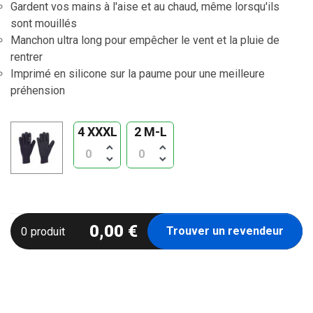
Gardent vos mains à l'aise et au chaud, même lorsqu'ils
sont mouillés
Manchon ultra long pour empêcher le vent et la pluie de
rentrer
Imprimé en silicone sur la paume pour une meilleure
préhension
4 XXXL
2 M-L
keyboard_arrow_up
keyboard_arrow_up
keyboard_arrow_down
keyboard_arrow_down
0,00 €
Trouver un revendeur
0
produit