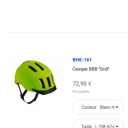
FLAG
BHE-161
Casque BBB "Grid"
Prix de base
72,95 €
Prix public