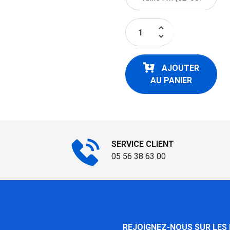
keyboard_arrow_up
keyboard_arrow_down
AJOUTER
AU PANIER
SERVICE CLIENT
05 56 38 63 00
REJOIGNEZ-NOUS SUR LES