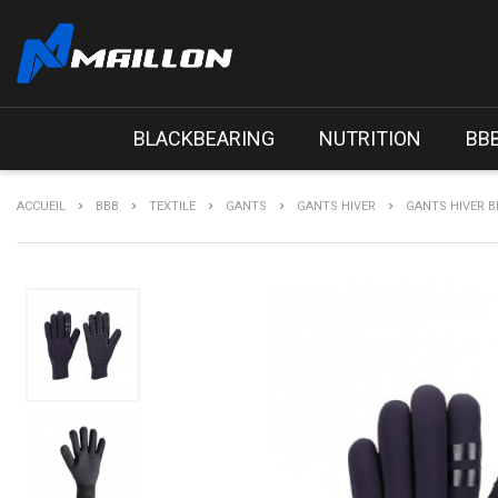
BLACKBEARING
NUTRITION
BB
ACCUEIL
BBB
TEXTILE
GANTS
GANTS HIVER
GANTS HIVER B