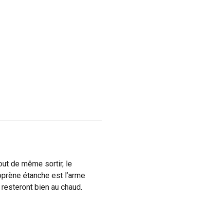
out de même sortir, le
éoprène étanche est l’arme
 resteront bien au chaud.