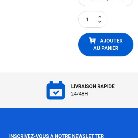
keyboard_arrow_up
keyboard_arrow_down
AJOUTER
AU PANIER
LIVRAISON RAPIDE
24/48H
INSCRIVEZ-VOUS A NOTRE NEWSLETTER