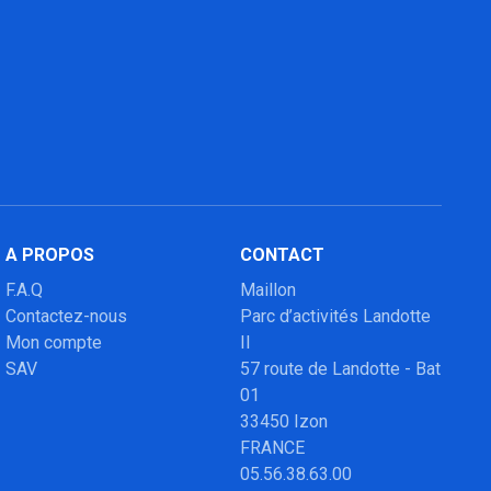
A PROPOS
CONTACT
F.A.Q
Maillon
Contactez-nous
Parc d’activités Landotte
Mon compte
II
SAV
57 route de Landotte - Bat
01
33450 Izon
FRANCE
05.56.38.63.00