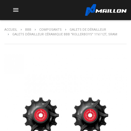

ACCUEIL
BBB
COMPOSANTS
GALETS DE DÉRAILLEUR
GALETS DÉRAILLEUR CÉRAMIQUE BBB "ROLLERBOYS" 11V/12T, SRAM