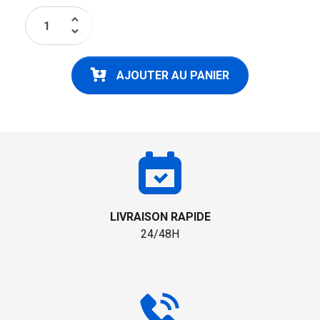
keyboard_arrow_up
keyboard_arrow_down
AJOUTER AU PANIER
LIVRAISON RAPIDE
24/48H