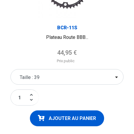
BCR-11S
Plateau Route BBB...
Prix de base
44,95 €
Prix public
keyboard_arrow_up
keyboard_arrow_down
AJOUTER AU PANIER