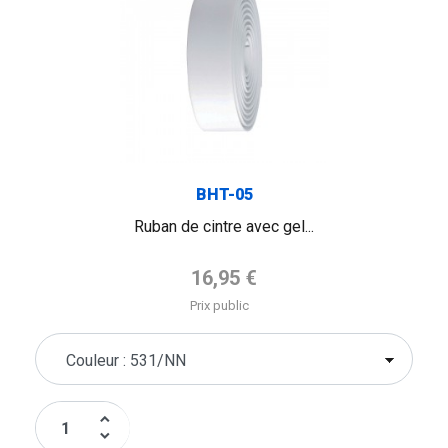
BHT-05
Ruban de cintre avec gel...
Prix de base
16,95 €
Prix public
keyboard_arrow_up
keyboard_arrow_down