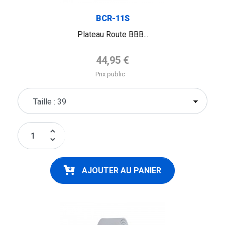
BCR-11S
Plateau Route BBB...
Prix de base
44,95 €
Prix public
keyboard_arrow_up
keyboard_arrow_down
AJOUTER AU PANIER
FLAG