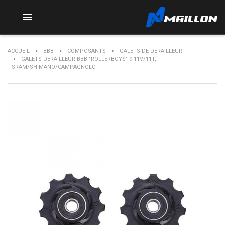

ACCUEIL
BBB
COMPOSANTS
GALETS DE DÉRAILLEUR
GALETS DÉRAILLEUR BBB "ROLLERBOYS" 9-11V/11T,
SRAM/SHIMANO/CAMPAGNOLO