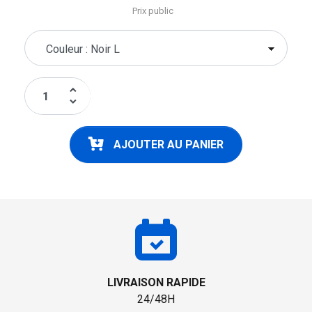
Prix public
keyboard_arrow_up
keyboard_arrow_down
AJOUTER AU PANIER
LIVRAISON RAPIDE
24/48H