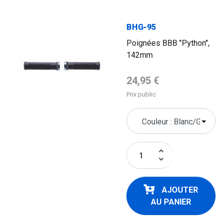
BHG-95
Poignées BBB "Python",
142mm
Prix de base
24,95 €
Prix public
keyboard_arrow_up
keyboard_arrow_down
AJOUTER
AU PANIER