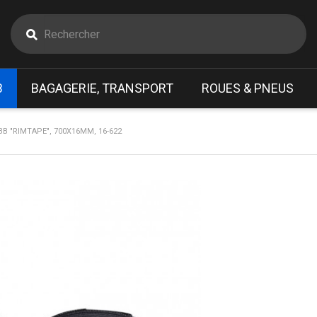
B
BAGAGERIE, TRANSPORT
ROUES & PNEUS
B "RIMTAPE", 700X16MM, 16-622