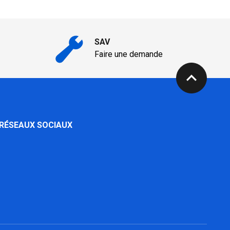
SAV
Faire une demande
expand_less
 RÉSEAUX SOCIAUX