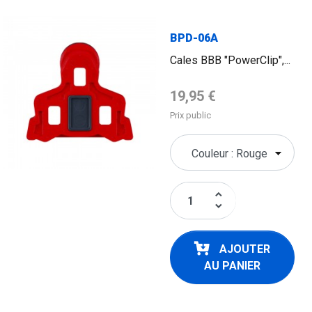
BPD-06A
Cales BBB "PowerClip",...
Prix de base
19,95 €
Prix public
keyboard_arrow_up
keyboard_arrow_down
AJOUTER
AU PANIER