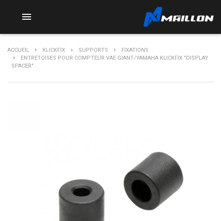

ACCUEIL
KLICKFIX
SUPPORTS
FIXATIONS
ENTRETOISES POUR COMPTEUR VAE GIANT/YAMAHA KLICKFIX "DISPLAY
SPACER"