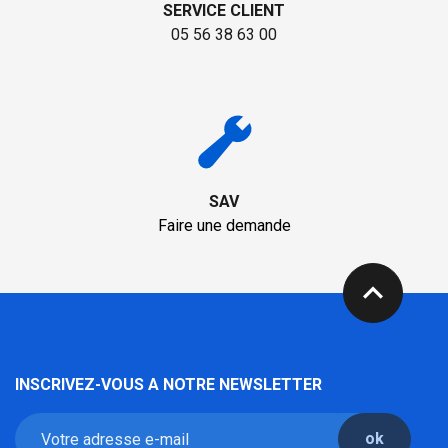
SERVICE CLIENT
05 56 38 63 00
SAV
Faire une demande
expand_less
INSCRIVEZ-VOUS A NOTRE NEWSLETTER
ok