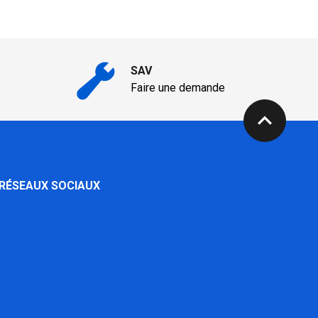
SAV
Faire une demande
expand_less
 RÉSEAUX SOCIAUX