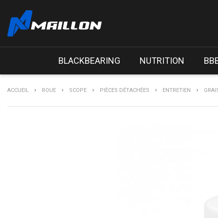
BLACKBEARING
NUTRITION
BB
ACCUEIL
ROUE
SCOPE
PIÈCES DÉTACHÉES
ENTRETIEN
GRAI