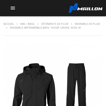

ACCUEIL
MIK / BASIL
VÊTEMENTS DE PLUIE
ENSEMBLE DE PLUIE
ENSEMBLE IMPERMÉABLE BASIL "HOGA" UNISEX, NOIR, M