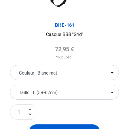
BHE-161
Casque BBB "Grid"
Prix de base
72,95 €
Prix public
keyboard_arrow_up
keyboard_arrow_down