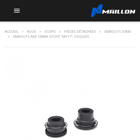

ACCUEIL
ROUE
SCOPE
PIÈCES DÉTACHÉES
EMBOUTS D'AXE
EMBOUTS AXE 10MM SCOPE "MY17", DISQUES