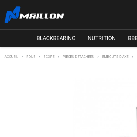
BLACKBEARING
NUTRITION
BB
ACCUEIL
ROUE
SCOPE
PIÈCES DÉTACHÉES
EMBOUTS D'AXE