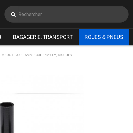
B
BAGAGERIE, TRANSPORT
ROUES & PNEUS
EMBOUTS AXE 15MM SCOPE "MY17", DISQUES