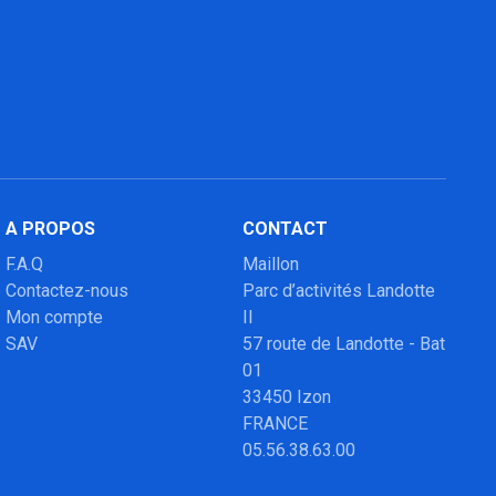
A PROPOS
CONTACT
F.A.Q
Maillon
Contactez-nous
Parc d’activités Landotte
Mon compte
II
SAV
57 route de Landotte - Bat
01
33450 Izon
FRANCE
05.56.38.63.00