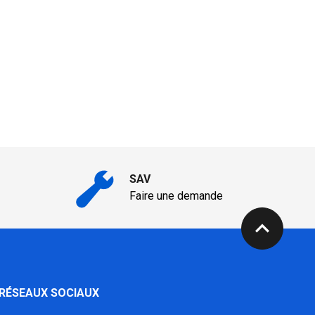
SAV
Faire une demande
expand_less
 RÉSEAUX SOCIAUX