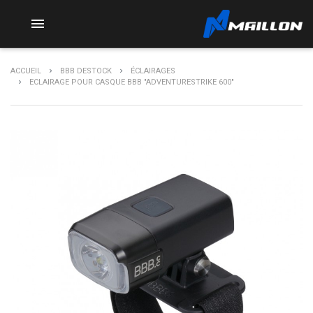

ACCUEIL
BBB DESTOCK
ÉCLAIRAGES
ECLAIRAGE POUR CASQUE BBB "ADVENTURESTRIKE 600"