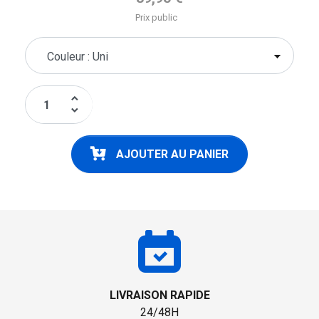
Prix public
keyboard_arrow_up
keyboard_arrow_down
AJOUTER AU PANIER
LIVRAISON RAPIDE
24/48H