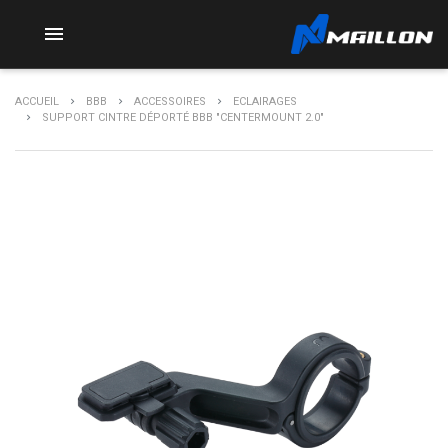

ACCUEIL
BBB
ACCESSOIRES
ECLAIRAGES
SUPPORT CINTRE DÉPORTÉ BBB "CENTERMOUNT 2.0"