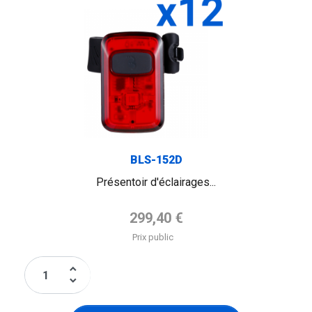
FLAG
BLS-152D
Présentoir d'éclairages...
Prix de base
299,40 €
Prix public
keyboard_arrow_up
keyboard_arrow_down