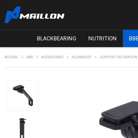
BLACKBEARING
NUTRITION
BB
ACCUEIL
BBB
ACCESSOIRES
ECLAIRAGES
SUPPORT DE FIXATION