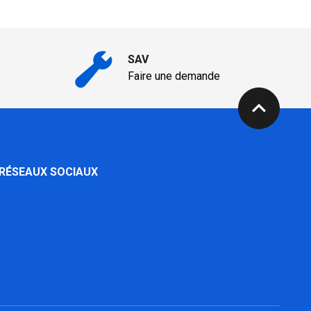
SAV
Faire une demande
expand_less
 RÉSEAUX SOCIAUX