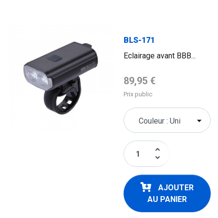
FLAG
BLS-171
Eclairage avant BBB...
Prix de base
89,95 €
Prix public
keyboard_arrow_up
keyboard_arrow_down
AJOUTER
AU PANIER