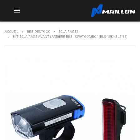

ACCUEIL
BBB DESTOCK
ÉCLAIRAGES
KIT ÉCLAIRAGE AVANT+ARRIÈRE BBB "SWATCOMBO" (BLS-15K+BLS-86)