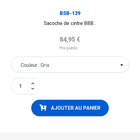
BSB-139
Sacoche de cintre BBB...
Prix de base
84,95 €
Prix public
keyboard_arrow_up
keyboard_arrow_down
AJOUTER AU PANIER