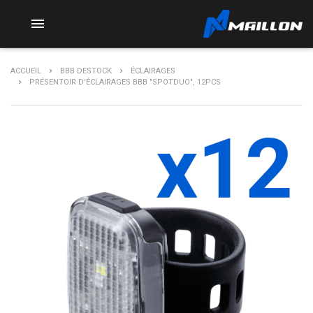

ACCUEIL
BBB DESTOCK
ÉCLAIRAGES
PRÉSENTOIR D'ÉCLAIRAGES BBB "SPOTDUO", 12PCS