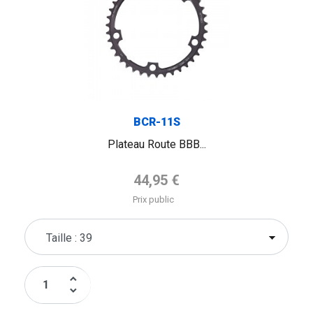
BCR-11S
Plateau Route BBB...
Prix de base
44,95 €
Prix public
keyboard_arrow_up
keyboard_arrow_down